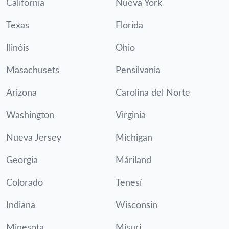
California
Nueva York
Texas
Florida
Ilinóis
Ohio
Masachusets
Pensilvania
Arizona
Carolina del Norte
Washington
Virginia
Nueva Jersey
Míchigan
Georgia
Máriland
Colorado
Tenesí
Indiana
Wisconsin
Minesota
Misuri