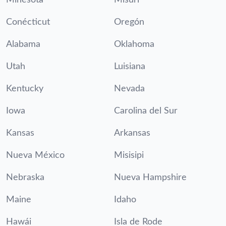
Minesota
Misuri
Conécticut
Oregón
Alabama
Oklahoma
Utah
Luisiana
Kentucky
Nevada
Iowa
Carolina del Sur
Kansas
Arkansas
Nueva México
Misisipi
Nebraska
Nueva Hampshire
Maine
Idaho
Hawái
Isla de Rode