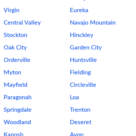
Virgin
Eureka
Central Valley
Navajo Mountain
Stockton
Hinckley
Oak City
Garden City
Orderville
Huntsville
Myton
Fielding
Mayfield
Circleville
Paragonah
Loa
Springdale
Trenton
Woodland
Deseret
Kanosh
Avon