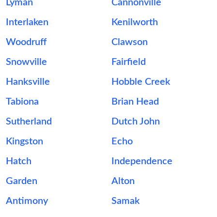
Lyman
Cannonville
Interlaken
Kenilworth
Woodruff
Clawson
Snowville
Fairfield
Hanksville
Hobble Creek
Tabiona
Brian Head
Sutherland
Dutch John
Kingston
Echo
Hatch
Independence
Garden
Alton
Antimony
Samak