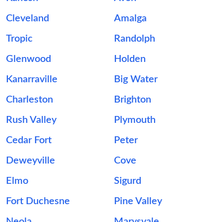
Cleveland
Amalga
Tropic
Randolph
Glenwood
Holden
Kanarraville
Big Water
Charleston
Brighton
Rush Valley
Plymouth
Cedar Fort
Peter
Deweyville
Cove
Elmo
Sigurd
Fort Duchesne
Pine Valley
Neola
Marysvale