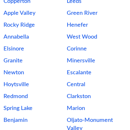
Copperton
Leeds
Apple Valley
Green River
Rocky Ridge
Henefer
Annabella
West Wood
Elsinore
Corinne
Granite
Minersville
Newton
Escalante
Hoytsville
Central
Redmond
Clarkston
Spring Lake
Marion
Benjamin
Oljato-Monument
Valley