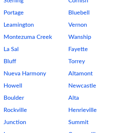
Sterling
Cornish
Portage
Bluebell
Leamington
Vernon
Montezuma Creek
Wanship
La Sal
Fayette
Bluff
Torrey
Nueva Harmony
Altamont
Howell
Newcastle
Boulder
Alta
Rockville
Henrieville
Junction
Summit