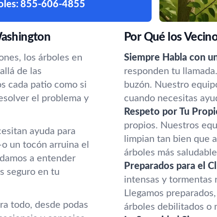
oles:
855-606-4855
Washington
Por Qué los Vecin
ones, los árboles en
Siempre Habla con u
llá de las
responden tu llamada.
s cada patio como si
buzón. Nuestro equipo
esolver el problema y
cuando necesitas ayu
Respeto por Tu Propi
propios. Nuestros equ
ecesitan ayuda para
limpian tan bien que
o un tocón arruina el
árboles más saludable
udamos a entender
Preparados para el C
as seguro en tu
intensas y tormentas
Llegamos preparados, 
ra todo, desde podas
árboles debilitados o 