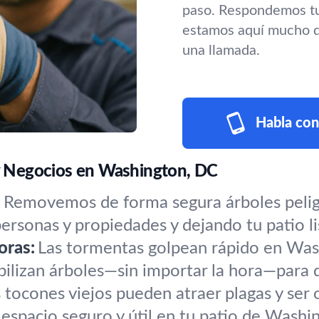
paso. Respondemos tu
estamos aquí mucho d
una llamada.
Habla con
 y Negocios en Washington, DC
:
Removemos de forma segura árboles pelig
rsonas y propiedades y dejando tu patio lis
oras:
Las tormentas golpean rápido en Was
abilizan árboles—sin importar la hora—para 
 tocones viejos pueden atraer plagas y ser
spacio seguro y útil en tu patio de Washi