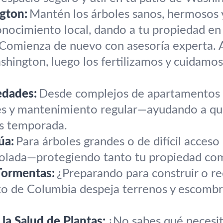
gton:
Mantén los árboles sanos, hermosos y
onocimiento local, dando a tu propiedad en
Comienza de nuevo con asesoría experta. A
hington, luego los fertilizamos y cuidamos
edades:
Desde complejos de apartamentos h
es y mantenimiento regular—ayudando a qu
as temporada.
úa:
Para árboles grandes o de difícil acce
rolada—protegiendo tanto tu propiedad co
Tormentas:
¿Preparando para construir o r
o de Columbia despeja terrenos y escombros
la Salud de Plantas:
¿No sabes qué necesit