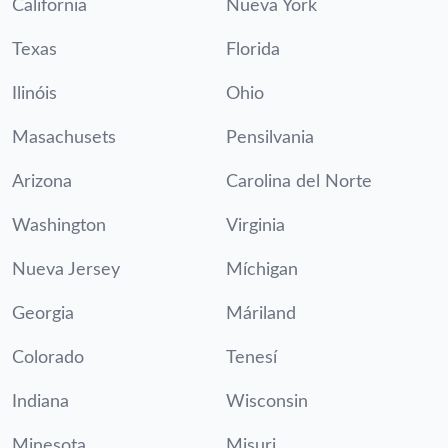
California
Nueva York
Texas
Florida
Ilinóis
Ohio
Masachusets
Pensilvania
Arizona
Carolina del Norte
Washington
Virginia
Nueva Jersey
Míchigan
Georgia
Máriland
Colorado
Tenesí
Indiana
Wisconsin
Minesota
Misuri