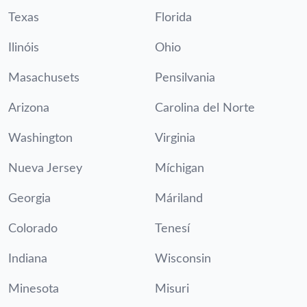
Texas
Florida
Ilinóis
Ohio
Masachusets
Pensilvania
Arizona
Carolina del Norte
Washington
Virginia
Nueva Jersey
Míchigan
Georgia
Máriland
Colorado
Tenesí
Indiana
Wisconsin
Minesota
Misuri