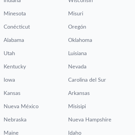
Indiana
Wisconsin
Minesota
Misuri
Conécticut
Oregón
Alabama
Oklahoma
Utah
Luisiana
Kentucky
Nevada
Iowa
Carolina del Sur
Kansas
Arkansas
Nueva México
Misisipi
Nebraska
Nueva Hampshire
Maine
Idaho