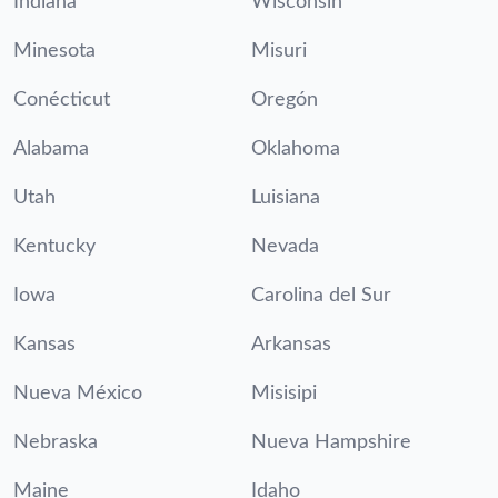
Indiana
Wisconsin
Minesota
Misuri
Conécticut
Oregón
Alabama
Oklahoma
Utah
Luisiana
Kentucky
Nevada
Iowa
Carolina del Sur
Kansas
Arkansas
Nueva México
Misisipi
Nebraska
Nueva Hampshire
Maine
Idaho