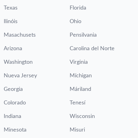
Texas
Florida
Ilinóis
Ohio
Masachusets
Pensilvania
Arizona
Carolina del Norte
Washington
Virginia
Nueva Jersey
Míchigan
Georgia
Máriland
Colorado
Tenesí
Indiana
Wisconsin
Minesota
Misuri