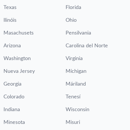
Texas
Florida
Ilinóis
Ohio
Masachusets
Pensilvania
Arizona
Carolina del Norte
Washington
Virginia
Nueva Jersey
Míchigan
Georgia
Máriland
Colorado
Tenesí
Indiana
Wisconsin
Minesota
Misuri