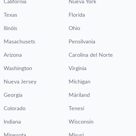
California
Nueva York
Texas
Florida
Ilinóis
Ohio
Masachusets
Pensilvania
Arizona
Carolina del Norte
Washington
Virginia
Nueva Jersey
Míchigan
Georgia
Máriland
Colorado
Tenesí
Indiana
Wisconsin
Minesota
Misuri