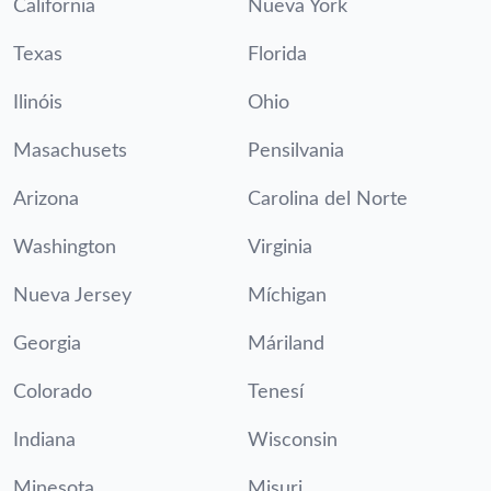
California
Nueva York
Texas
Florida
Ilinóis
Ohio
Masachusets
Pensilvania
Arizona
Carolina del Norte
Washington
Virginia
Nueva Jersey
Míchigan
Georgia
Máriland
Colorado
Tenesí
Indiana
Wisconsin
Minesota
Misuri