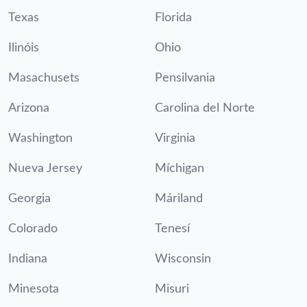
Texas
Florida
Ilinóis
Ohio
Masachusets
Pensilvania
Arizona
Carolina del Norte
Washington
Virginia
Nueva Jersey
Míchigan
Georgia
Máriland
Colorado
Tenesí
Indiana
Wisconsin
Minesota
Misuri