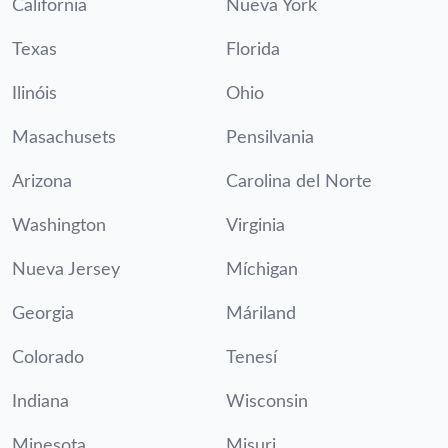
California
Nueva York
Texas
Florida
Ilinóis
Ohio
Masachusets
Pensilvania
Arizona
Carolina del Norte
Washington
Virginia
Nueva Jersey
Míchigan
Georgia
Máriland
Colorado
Tenesí
Indiana
Wisconsin
Minesota
Misuri